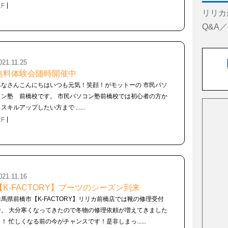
1F
リリカ
Q&A
021.11.25
無料体験会随時開催中
みなさんこんにちはいつも元気！笑顔！がモットーの 市民パソ
コン塾 前橋校です。 市民パソコン塾前橋校では初心者の方か
スキルアップしたい方まで ......
1F
021.11.16
【K-FACTORY】ブーツのシーズン到来
群馬県前橋市【K-FACTORY】リリカ前橋店では靴の修理受付
中。 大分寒くなってきたので冬物の修理依頼が増えてきました
よ！ 忙しくなる前の今がチャンスです！是非しまっ......