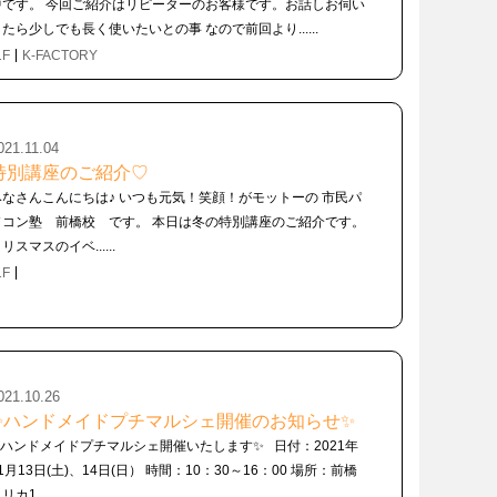
中です。 今回ご紹介はリピーターのお客様です。お話しお伺い
したら少しでも長く使いたいとの事 なので前回より......
1F
K-FACTORY
021.11.04
特別講座のご紹介♡
みなさんこんにちは♪ いつも元気！笑顔！がモットーの 市民パ
ソコン塾 前橋校 です。 本日は冬の特別講座のご紹介です。
リスマスのイベ......
1F
021.10.26
✨ハンドメイドプチマルシェ開催のお知らせ✨
✨ハンドメイドプチマルシェ開催いたします✨ 日付：2021年
1月13日(土)、14日(日） 時間：10：30～16：00 場所：前橋
リカ1......