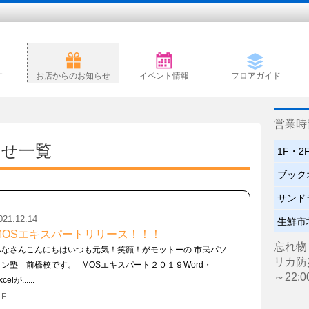
す
お店からのお知らせ
イベント情報
フロアガイド
営業時
らせ一覧
1F・
ブック
サンド
021.12.14
生鮮市
MOSエキスパートリリース！！！
忘れ物
みなさんこんにちはいつも元気！笑顔！がモットーの 市民パソ
リカ防災セ
コン塾 前橋校です。 MOSエキスパート２０１９Word・
～22:0
xcelが......
1F