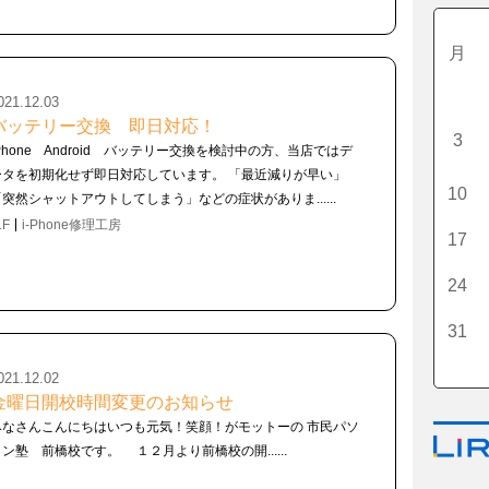
月
021.12.03
バッテリー交換 即日対応！
3
iPhone Android バッテリー交換を検討中の方、当店ではデ
ータを初期化せず即日対応しています。 「最近減りが早い」
10
「突然シャットアウトしてしまう」などの症状がありま......
1F
i-Phone修理工房
17
24
31
021.12.02
金曜日開校時間変更のお知らせ
みなさんこんにちはいつも元気！笑顔！がモットーの 市民パソ
コン塾 前橋校です。 １２月より前橋校の開......