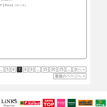
2F
Rocca（ロッカ）
...
5
6
7
8
9
...
15
20
25
...
次へ >
最後のページへ >