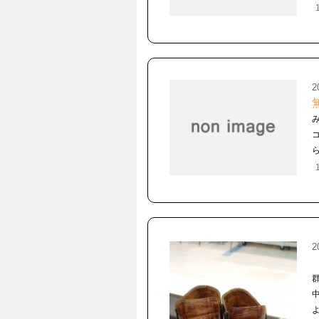
2
ら
2