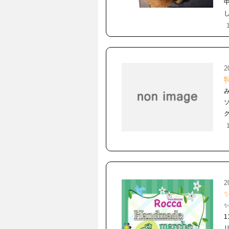
2
ク
2
1
リ