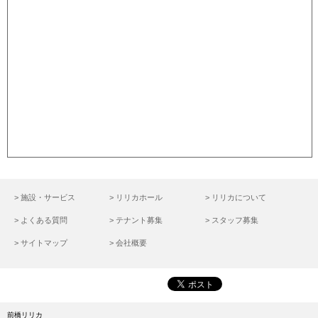
> 施設・サービス
> リリカホール
> リリカについて
> よくある質問
> テナント募集
> スタッフ募集
> サイトマップ
> 会社概要
前橋リリカ